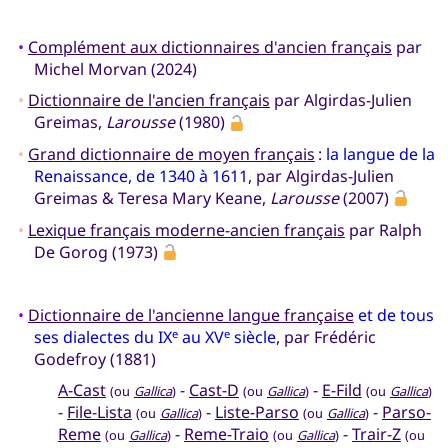
•
Complément aux dictionnaires d'ancien français
par
Michel Morvan (2024)
•
Dictionnaire de l'ancien français
par Algirdas-Julien
Greimas,
Larousse
(1980)
•
Grand dictionnaire de moyen français
:
la langue de la
Renaissance, de 1340 à 1611
, par Algirdas-Julien
Greimas & Teresa Mary Keane,
Larousse
(2007)
•
Lexique français moderne-ancien français
par Ralph
De Gorog (1973)
•
Dictionnaire de l'ancienne langue française
et de tous
ses dialectes du IX
au XV
siècle
, par Frédéric
e
e
Godefroy (1881)
A-Cast
-
Cast-D
-
E-Fild
(ou
Gallica
)
(ou
Gallica
)
(ou
Gallica
)
-
File-Lista
-
Liste-Parso
-
Parso-
(ou
Gallica
)
(ou
Gallica
)
Reme
-
Reme-Traio
-
Trair-Z
(ou
Gallica
)
(ou
Gallica
)
(ou