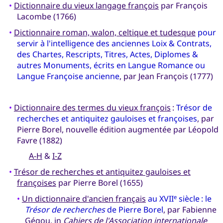
•
Dictionnaire du vieux langage françois
par François
Lacombe (1766)
•
Dictionnaire roman, walon, celtique et tudesque
pour
servir à l'intelligence des anciennes Loix & Contrats,
des Chartes, Rescripts, Titres, Actes, Diplomes &
autres Monuments, écrits en Langue Romance ou
Langue Françoise ancienne
, par Jean François (1777)
•
Dictionnaire des termes du vieux françois
:
Trésor de
recherches et antiquitez gauloises et françoises
, par
Pierre Borel, nouvelle édition augmentée par Léopold
Favre (1882)
A-H
&
I-Z
•
Trésor de recherches et antiquitez gauloises et
françoises
par Pierre Borel (1655)
•
Un dictionnaire d'ancien français
au XVII
siècle : le
e
Trésor de recherches
de Pierre Borel
, par Fabienne
Gégou, in
Cahiers de l'Association internationale