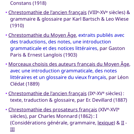
Constans (1918)
•
Chrestomathie de l'ancien français
(VIII
-XV
siècles) &
e
e
grammaire & glossaire par Karl Bartsch & Leo Wiese
(1910)
•
Chrestomathie du Moyen Âge
,
extraits publiés avec
des traductions, des notes, une introduction
grammaticale et des notices littéraires
, par Gaston
Paris & Ernest Langlois (1903)
•
Morceaux choisis des auteurs français du Moyen Âge
,
avec une introduction grammaticale, des notes
littéraires et un glossaire du vieux français
, par Léon
Clédat (1889)
•
Chrestomathie de l'ancien français
(IX
-XV
siècles) :
e
e
texte, traduction & glossaire, par Er. Devillard (1887)
•
Chrestomathie des prosateurs français
(XIV
-XVI
e
e
siècles), par Charles Monnard (1862) : I
(Considérations générale, grammaire,
lexique
) &
II
-
III