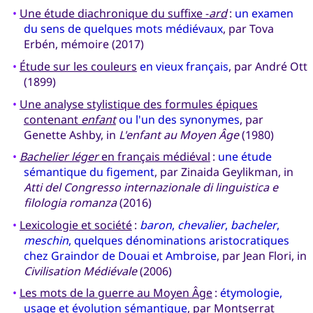
•
Une étude diachronique du suffixe -
ard
:
un examen
du sens de quelques mots médiévaux
, par Tova
Erbén, mémoire (2017)
•
Étude sur les couleurs
en vieux français
, par André Ott
(1899)
•
Une analyse stylistique des formules épiques
contenant
enfant
ou l'un des synonymes
, par
Genette Ashby, in
L'enfant au Moyen Âge
(1980)
•
Bachelier léger
en français médiéval
:
une étude
sémantique du figement
, par Zinaida Geylikman, in
Atti del Congresso internazionale di linguistica e
filologia romanza
(2016)
•
Lexicologie et société
:
baron
,
chevalier
,
bacheler
,
meschin
, quelques dénominations aristocratiques
chez Graindor de Douai et Ambroise
, par Jean Flori, in
Civilisation Médiévale
(2006)
•
Les mots de la guerre au Moyen Âge
:
étymologie,
usage et évolution sémantique
, par Montserrat