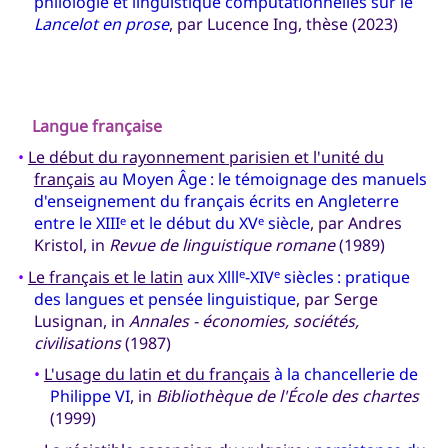
philologie et linguistique computationnelles sur le
Lancelot en prose
, par Lucence Ing, thèse (2023)
Langue française
•
Le début du rayonnement parisien et l'unité du
français
au Moyen Âge : le témoignage des manuels
d'enseignement du français écrits en Angleterre
entre le XIII
et le début du XV
siècle
, par Andres
e
e
Kristol, in
Revue de linguistique romane
(1989)
•
Le français et le latin
aux Xlll
-XIV
siècles : pratique
e
e
des langues et pensée linguistique
, par Serge
Lusignan, in
Annales - économies, sociétés,
civilisations
(1987)
•
L'usage du latin et du français
à la chancellerie de
Philippe VI
, in
Bibliothèque de l'École des chartes
(1999)