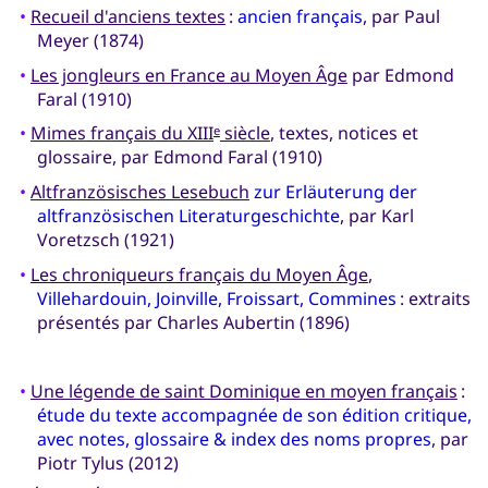
•
Recueil d'anciens textes
:
ancien français
, par Paul
Meyer (1874)
•
Les jongleurs en France au Moyen Âge
par Edmond
Faral (1910)
•
Mimes français du XIII
siècle
, textes, notices et
e
glossaire, par Edmond Faral (1910)
•
Altfranzösisches Lesebuch
zur Erläuterung der
altfranzösischen Literaturgeschichte
, par Karl
Voretzsch (1921)
•
Les chroniqueurs français du Moyen Âge
,
Villehardouin, Joinville, Froissart, Commines
: extraits
présentés par Charles Aubertin (1896)
•
Une légende de saint Dominique en moyen français
:
étude du texte accompagnée de son édition critique,
avec notes, glossaire & index des noms propres
, par
Piotr Tylus (2012)