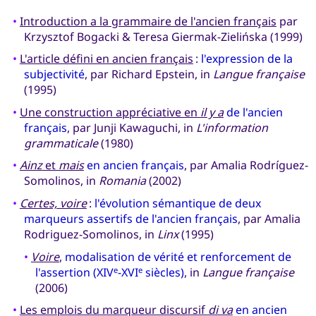
•
Introduction a la grammaire de l'ancien français
par
Krzysztof Bogacki & Teresa Giermak-Zielińska (1999)
•
L'article défini en ancien français
:
l'expression de la
subjectivité
, par Richard Epstein, in
Langue française
(1995)
•
Une construction appréciative en
il y a
de l'ancien
français
, par Junji Kawaguchi, in
L'information
grammaticale
(1980)
•
Ainz
et
mais
en ancien français
, par Amalia Rodríguez-
Somolinos, in
Romania
(2002)
•
Certes, voire
:
l'évolution sémantique de deux
marqueurs assertifs de l'ancien français
, par Amalia
Rodriguez-Somolinos, in
Linx
(1995)
•
Voire
,
modalisation de vérité et renforcement de
l'assertion (XIV
-XVI
siècles)
, in
Langue française
e
e
(2006)
•
Les emplois du marqueur discursif
di va
en ancien