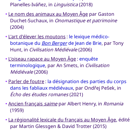
Planelles-Iváñez, in
Linguistica
(2018)
•
Le nom des animaux au Moyen Âge
par Gaston
Duchet-Suchaux, in
Onomastique et patrimoine
(2004)
•
L'art d'élever les moutons
:
le lexique médico-
botanique du
Bon Berger
de Jean de Brie
, par Tony
Hunt, in
Civilisation Médiévale
(2006)
•
L'oiseau rapace au Moyen Âge
:
enquête
terminologique
, par An Smets, in
Civilisation
Médiévale
(2006)
•
Parler de foutre
:
la désignation des parties du corps
dans les fabliaux médiévaux
, par Ondřej Pešek, in
Écho des études romanes
(2021)
•
Ancien français
saime
par Albert Henry, in
Romania
(1959)
•
La régionalité lexicale du français au Moyen Âge
, édité
par Martin Glessgen & David Trotter (2015)