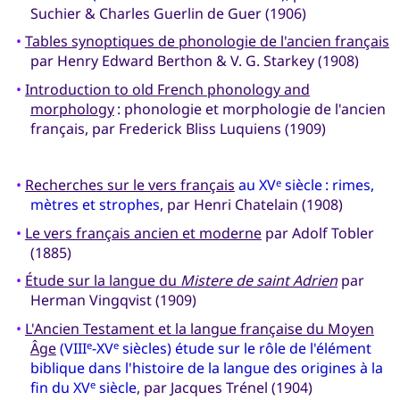
Suchier & Charles Guerlin de Guer (1906)
•
Tables synoptiques de phonologie de l'ancien français
par Henry Edward Berthon & V. G. Starkey (1908)
•
Introduction to old French phonology and
morphology
: phonologie et morphologie de l'ancien
français, par Frederick Bliss Luquiens (1909)
•
Recherches sur le vers français
au XV
siècle : rimes,
e
mètres et strophes
, par Henri Chatelain (1908)
•
Le vers français ancien et moderne
par Adolf Tobler
(1885)
•
Étude sur la langue du
Mistere de saint Adrien
par
Herman Vingqvist (1909)
•
L'Ancien Testament et la langue française du Moyen
Âge
(VIII
-XV
siècles) étude sur le rôle de l'élément
e
e
biblique dans l'histoire de la langue des origines à la
fin du XV
siècle
, par Jacques Trénel (1904)
e