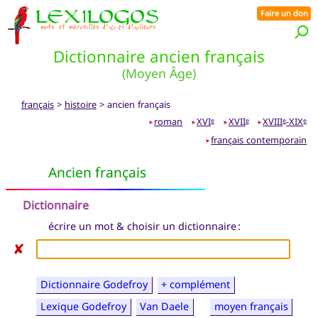
Faire un don
Dictionnaire ancien français
(Moyen Âge)
français
>
histoire
> ancien français
roman
XVI
XVII
XVIII
-XIX
e
e
e
e
➤
➤
➤
➤
français contemporain
➤
Ancien français
Dictionnaire
écrire un mot & choisir un dictionnaire :
✘
Dictionnaire Godefroy
+ complément
Lexique Godefroy
Van Daele
moyen français