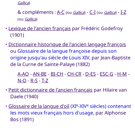
Gallica
)
& compléments :
A-C
-
C-I
-
I-Z
(ou
Gallica
)
(ou
Gallica
)
(ou
Gallica
)
•
Lexique de l'ancien français
par Frédéric Godefroy
(1901)
•
Dictionnaire historique de l'ancien langage françois
ou
Glossaire de la langue françoise depuis son
origine jusqu'au siècle de Louis XIV
, par Jean-Baptiste
de la Curne de Sainte-Palaye (1882)
A-AO
-
AN-BE
-
BI-CH
-
CH-CR
-
D-ES
-
ESC-G
-
H-M
-
N-Q
-
R-S
-
T-Z
•
Petit dictionnaire de l'ancien français
par Hilaire van
Daele (1940)
•
Glossaire de la langue d'oïl
(XI
-XIV
siècles) contenant
e
e
les mots vieux français hors d'usage
, par Alphonse
Bos (1891)