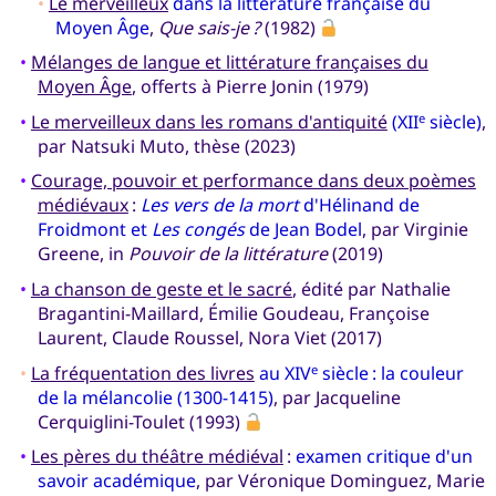
•
Le merveilleux
dans la littérature française du
Moyen Âge
,
Que sais-je ?
(1982)
•
Mélanges de langue et littérature françaises du
Moyen Âge
, offerts à Pierre Jonin (1979)
•
Le merveilleux dans les romans d'antiquité
(XII
siècle)
,
e
par Natsuki Muto, thèse (2023)
•
Courage, pouvoir et performance dans deux poèmes
médiévaux
:
Les vers de la mort
d'Hélinand de
Froidmont et
Les congés
de Jean Bodel
, par Virginie
Greene, in
Pouvoir de la littérature
(2019)
•
La chanson de geste et le sacré
, édité par Nathalie
Bragantini-Maillard, Émilie Goudeau, Françoise
Laurent, Claude Roussel, Nora Viet (2017)
•
La fréquentation des livres
au XIV
siècle : la couleur
e
de la mélancolie (1300-1415)
, par Jacqueline
Cerquiglini-Toulet (1993)
•
Les pères du théâtre médiéval
:
examen critique d'un
savoir académique
, par Véronique Dominguez, Marie