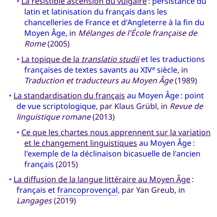
•
La résistible ascension du vulgaire
:
persistance du
latin et latinisation du français dans les
chancelleries de France et d'Angleterre à la fin du
Moyen Âge
, in
Mélanges de l'École française de
Rome
(2005)
•
La topique de la
translatio studii
et les traductions
françaises de textes savants au XIV
siècle
, in
e
Traduction et traducteurs au Moyen Âge
(1989)
•
La standardisation du français
au Moyen Âge : point
de vue scriptologique
, par Klaus Grübl, in
Revue de
linguistique romane
(2013)
•
Ce que les chartes nous apprennent sur la variation
et le changement linguistiques
au Moyen Âge :
l'exemple de la déclinaison bicasuelle de l'ancien
français
(2015)
•
La diffusion de la langue littéraire au Moyen Âge
:
français et
francoprovençal
, par Yan Greub, in
Langages
(2019)