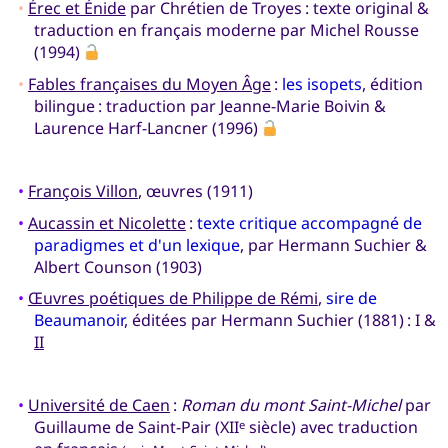
•
Érec et Énide
par Chrétien de Troyes : texte original &
traduction en français moderne par Michel Rousse
(1994)
•
Fables françaises du Moyen Âge
:
les isopets
, édition
bilingue : traduction par Jeanne-Marie Boivin &
Laurence Harf-Lancner (1996)
•
François Villon
, œuvres (1911)
•
Aucassin et Nicolette
:
texte critique accompagné de
paradigmes et d'un lexique
, par Hermann Suchier &
Albert Counson (1903)
•
Œuvres poétiques de Philippe de Rémi
,
sire de
Beaumanoir
, éditées par Hermann Suchier (1881) : I &
II
•
Université de Caen
:
Roman du mont Saint-Michel
par
Guillaume de Saint-Pair (XII
siècle) avec traduction
e