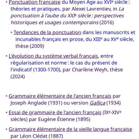
•
Ponctuation française
du Moyen Âge au XVI
siècle :
e
théories et pratiques
, par Alexei Lavrentiev, in
La
ponctuation à l'aube du XXI
siècle : perspectives
e
historiques et usages contemporains
(2016)
•
Tendances de la ponctuation
dans les manuscrits et
incunables français en prose, du XIII
au XV
siècle
,
e
e
thèse (2009)
•
L'évolution du système verbal français
,
entre
régularisation et norme : le cas du présent de
l'indicatif (1300-1700)
, par Charlène Weyh, thèse
(2024)
•
Grammaire élémentaire de l'ancien français
par
Joseph Anglade (1931) ou version
Gallica
(1934)
•
Essai de grammaire de l'ancien français
(IX
-XIV
e
e
siècles) par Eugène Étienne (1895)
•
Grammaire élémentaire de la vieille langue française
par Léon Clédat (1887)