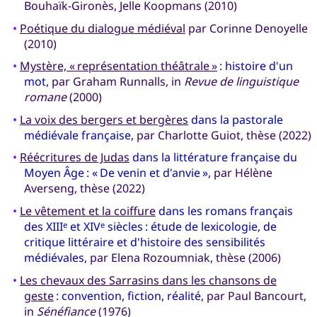
Bouhaïk-Gironès, Jelle Koopmans (2010)
•
Poétique du dialogue médiéval
par Corinne Denoyelle
(2010)
•
Mystère, « représentation théâtrale »
:
histoire d'un
mot
, par Graham Runnalls, in
Revue de linguistique
romane
(2000)
•
La voix des bergers et bergères
dans la pastorale
médiévale française
, par Charlotte Guiot, thèse (2022)
•
Réécritures de Judas
dans la littérature française du
Moyen Âge : « De venin et d'anvie »
, par Hélène
Averseng, thèse (2022)
•
Le vêtement et la coiffure
dans les romans français
des XIII
et XIV
siècles‎ : étude de lexicologie, de
e
e
critique littéraire et d'histoire des sensibilités
médiévales
, par Elena Rozoumniak, thèse (2006)
•
Les chevaux des Sarrasins dans les chansons de
geste
:
convention, fiction, réalité
, par Paul Bancourt,
in
Sénéfiance
(1976)