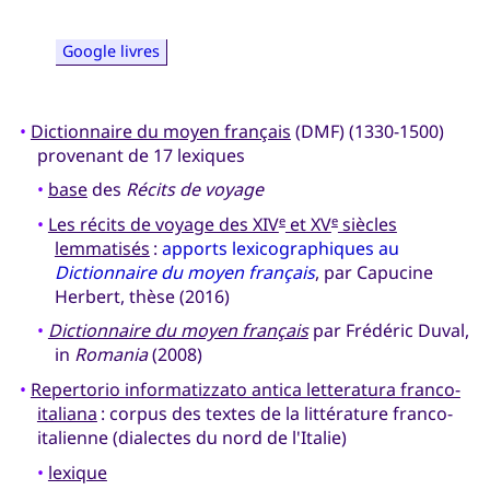
Google livres
•
Dictionnaire du moyen français
(DMF) (1330-1500)
provenant de 17 lexiques
•
base
des
Récits de voyage
•
Les récits de voyage des XIV
et XV
siècles
e
e
lemmatisés
:
apports lexicographiques au
Dictionnaire du moyen français
, par Capucine
Herbert, thèse (2016)
•
Dictionnaire du moyen français
par Frédéric Duval,
in
Romania
(2008)
•
Repertorio informatizzato antica letteratura franco-
italiana
: corpus des textes de la littérature franco-
italienne (dialectes du nord de l'Italie)
•
lexique