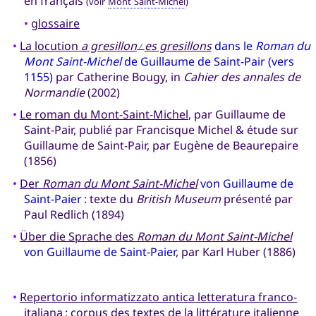
en français
(voir
Mont Saint-Michel
)
•
glossaire
•
La locution
a gresillon
es gresillons
dans le
Roman du
/
Mont Saint-Michel
de Guillaume de Saint-Pair (vers
1155)
par Catherine Bougy, in
Cahier des annales de
Normandie
(2002)
•
Le roman du Mont-Saint-Michel
, par Guillaume de
Saint-Pair, publié par Francisque Michel & étude sur
Guillaume de Saint-Pair, par Eugène de Beaurepaire
(1856)
•
Der
Roman du Mont Saint-Michel
von Guillaume de
Saint-Paier
: texte du
British Museum
présenté par
Paul Redlich (1894)
•
Über die Sprache des
Roman du Mont Saint-Michel
von Guillaume de Saint-Paier
, par Karl Huber (1886)
•
Repertorio informatizzato antica letteratura franco-
italiana
: corpus des textes de la littérature italienne