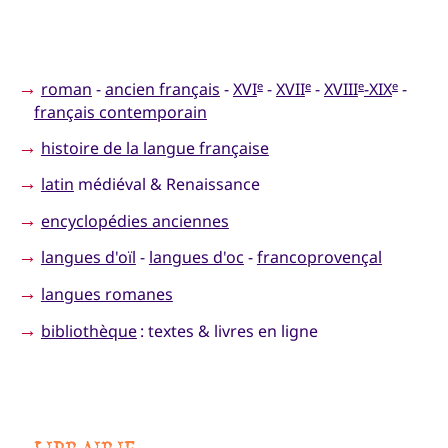
→
roman
-
ancien français
-
XVI
-
XVII
-
XVIII
-XIX
-
e
e
e
e
français contemporain
→
histoire de la langue française
→
latin
médiéval & Renaissance
→
encyclopédies anciennes
→
langues d'oïl
-
langues d'oc
-
francoprovençal
→
langues romanes
→
bibliothèque
: textes & livres en ligne