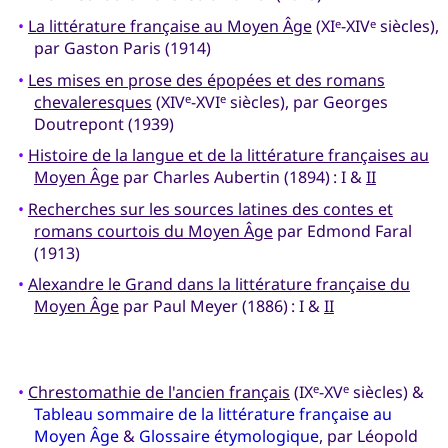
•
La littérature française au Moyen Âge
(XI
-XIV
siècles),
e
e
par Gaston Paris (1914)
•
Les mises en prose des épopées et des romans
chevaleresques
(XIV
-XVI
siècles), par Georges
e
e
Doutrepont (1939)
•
Histoire de la langue et de la littérature françaises au
Moyen Âge
par Charles Aubertin (1894) : I &
II
•
Recherches sur les sources latines des contes et
romans courtois du Moyen Âge
par Edmond Faral
(1913)
•
Alexandre le Grand dans la littérature française du
Moyen Âge
par Paul Meyer (1886) : I &
II
•
Chrestomathie de l'ancien français
(IX
-XV
siècles) &
e
e
Tableau sommaire de la littérature française au
Moyen Âge
&
Glossaire étymologique
, par Léopold