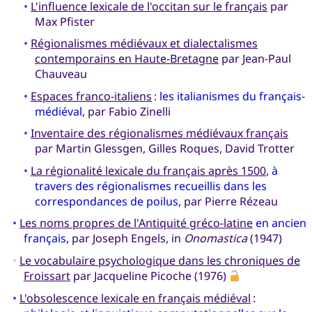
•
L'influence lexicale de l'occitan sur le français
par
Max Pfister
•
Régionalismes médiévaux et dialectalismes
contemporains en Haute-Bretagne
par Jean-Paul
Chauveau
•
Espaces franco-italiens
:
les italianismes du français-
médiéval
, par Fabio Zinelli
•
Inventaire des régionalismes médiévaux français
par Martin Glessgen, Gilles Roques, David Trotter
•
La régionalité lexicale du français après 1500
,
à
travers des régionalismes recueillis dans les
correspondances de poilus
, par Pierre Rézeau
•
Les noms propres de l'Antiquité gréco-latine
en ancien
français
, par Joseph Engels, in
Onomastica
(1947)
•
Le vocabulaire psychologique dans les chroniques de
Froissart
par Jacqueline Picoche (1976)
•
L'obsolescence lexicale en français médiéval
: