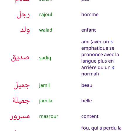
رجل
rajoul
homme
ولد
walad
enfant
ami (avec un
s
emphatique se
صديق
prononce avec la
s
adiq
langue plus en
arrière qu'un
s
normal)
جميل
jamil
beau
جميلة
jamila
belle
مسرور
masrour
content
fou, qui a perdu la