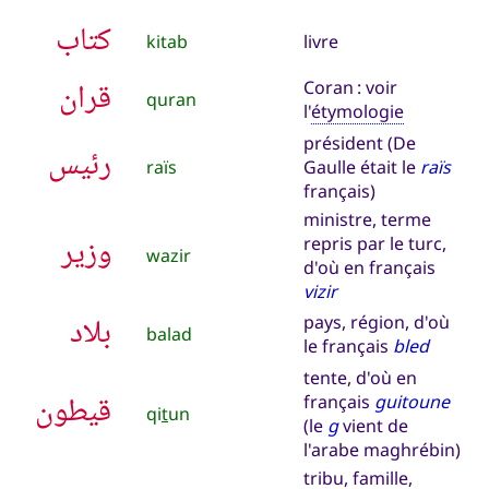
كتاب
kitab
livre
قران
Coran : voir
quran
l'
étymologie
président (De
رئيس
raïs
Gaulle était le
raïs
français)
ministre, terme
وزير
repris par le turc,
wazir
d'où en français
vizir
بلاد
pays, région, d'où
balad
le français
bled
tente, d'où en
قيطون
français
guitoune
qi
t
un
(le
g
vient de
l'arabe maghrébin)
tribu, famille,