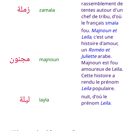
rassemblement de
زملة
zamala
tentes autour d'un
chef de tribu, d'où
le français
smala
fou.
Majnoun et
Leïla
, c'est une
histoire d'amour,
un
Roméo et
مجنون
Juliette
arabe.
majnoun
Majnoun est fou
amoureux de Leïla.
Cette histoire a
rendu le prénom
Leïla
populaire.
ليلة
nuit, d'où le
layla
prénom
Leïla
.