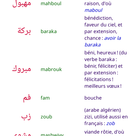
مهبول
mahboul
raison, d'où
maboul
bénédiction,
faveur du ciel, et
بركة
baraka
par extension,
chance :
avoir la
baraka
béni, heureux ! (du
verbe baraka :
مبروك
bénir, féliciter) et
mabrouk
par extension :
félicitations !
meilleurs vœux !
فم
fam
bouche
(arabe algérien)
زب
zoub
zizi, utilisé aussi en
français :
zob
مشوي
viande rôtie, d'où
mashwiyy