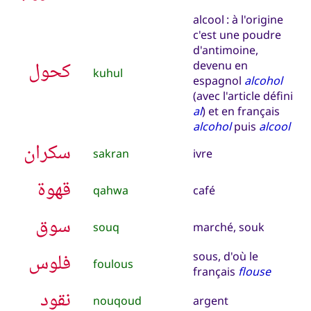
alcool : à l'origine
c'est une poudre
d'antimoine,
كحول
devenu en
kuhul
espagnol
alcohol
(avec l'article défini
al
) et en français
alcohol
puis
alcool
سكران
sakran
ivre
قهوة
qahwa
café
سوق
souq
marché, souk
فلوس
sous, d'où le
foulous
français
flouse
نقود
nouqoud
argent