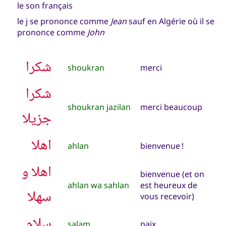
le son français
le j se prononce comme
Jean
sauf en Algérie où il se
prononce comme
John
شكرا
shoukran
merci
شكرا
shoukran jazilan
merci beaucoup
جزيلا
اهلا
ahlan
bienvenue !
اهلا و
bienvenue (et on
ahlan wa sahlan
est heureux de
سهلا
vous recevoir)
سلام
salam
paix