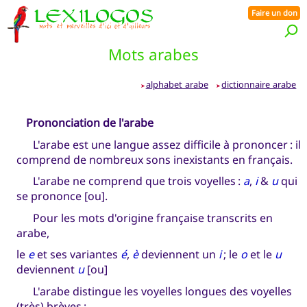
Faire un don
Mots arabes
alphabet arabe
dictionnaire arabe
➤
➤
Prononciation de l'arabe
L'arabe est une langue assez difficile à prononcer : il
comprend de nombreux sons inexistants en français.
L'arabe ne comprend que trois voyelles :
a
,
i
&
u
qui
se prononce [ou].
Pour les mots d'origine française transcrits en
arabe,
le
e
et ses variantes
é
,
è
deviennent un
i
; le
o
et le
u
deviennent
u
[ou]
L'arabe distingue les voyelles longues des voyelles
(très) brèves :