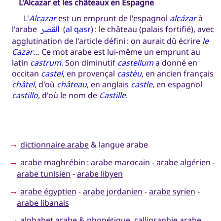
L'Alcazar et les châteaux en Espagne
L'
Alcazar
est un emprunt de l'espagnol
alcázar
à
القصر
l'arabe
(
al qasr
) : le château (palais fortifié), avec
agglutination de l'article défini : on aurait dû écrire
le
Cazar
… Ce mot arabe est lui-même un emprunt au
latin
castrum
. Son diminutif
castellum
a donné en
occitan
castel
, en provençal
castèu
, en ancien français
châtel
, d'où
château
, en anglais
castle
, en espagnol
castillo
, d'où le nom de
Castille
.
→
dictionnaire arabe
& langue arabe
→
arabe maghrébin
:
arabe marocain
-
arabe algérien
-
arabe tunisien
-
arabe libyen
→
arabe égyptien
-
arabe jordanien
-
arabe syrien
-
arabe libanais
→
alphabet arabe
& phonétique, calligraphie arabe