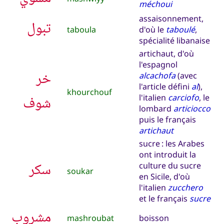
méchoui
assaisonnement,
تبول
taboula
d'où le
taboulé
,
spécialité libanaise
artichaut, d'où
l'espagnol
خر
alcachofa
(avec
l'article défini
al
),
khourchouf
شوف
l'italien
carciofo
, le
lombard
articiocco
puis le français
artichaut
sucre : les Arabes
ont introduit la
سكر
culture du sucre
soukar
en Sicile, d'où
l'italien
zucchero
et le français
sucre
مشروب
mashroubat
boisson