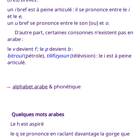
un
i
bref est à peine articulé : il se prononce entre le
i
et le
e
,
un
u
bref se prononce entre le son [ou] et
o
.
D'autre part, certaines consonnes n'existent pas en
arabe :
le
v
devient
f
; le
p
devient
b
:
bitroul
(pétrole),
tilifizyoun
(télévision) : le i est à peine
articulé.
→
alphabet arabe
& phonétique
Quelques mots arabes
Le h est aspiré
le q se prononce en raclant davantage la gorge que