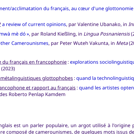
ement/acclimatation du français, au cœur d'une glottonomie
?
a review of current opinions
, par Valentine Ubanako, in
In
 mwà mè dó »
, par Roland Kießling, in
Lingua Posnaniensis
(
other Camerounismes
, par Peter Wuteh Vakunta, in
Meta
(2
 du français en francophonie
:
explorations sociolinguistiq
 (2023)
s métalinguistiques glottophobes
:
quand la technolinguisti
rancophone et rapport au français
:
quand les artistes opt
ldes Roberto Penlap Kamdem
glais est un parler populaire, un argot utilisé à l'origine 
aire composé de camerounismes, de quelques mots issus d