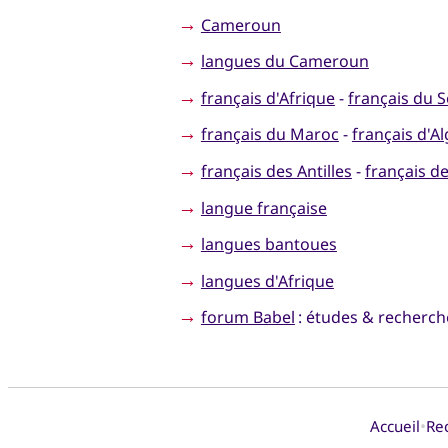
→
Cameroun
→
langues du Cameroun
→
français d'Afrique
-
français du 
→
français du Maroc
-
français d'Al
→
français des Antilles
-
français de
→
langue française
→
langues bantoues
→
langues d'Afrique
→
forum Babel
: études & recherches
•
Accueil
Re