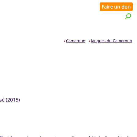
Faire un don
Cameroun
langues du Cameroun
➤
➤
sé (2015)