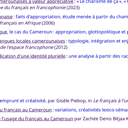
merounaises à valeur appréciative
:
« Le charisme de ça », «
e du français en francophonie
(2023)
unaise
:
faits d'appropriation, étude menée à partir du cham
français en Afrique
(2006)
ngue
,
le cas du Cameroun : appropriation, glottopolitique et
langues locales camerounaises
:
typologie, intégration et en
 de l'espace francophone
(2012)
cation d'une identité plurielle
:
une analyse à partir des r
emprunt et créativité
, par Gisèle Piebop, in
Le français à l'u
du français au Cameroun
:
variations, créativités lexico-sé
de l'usage du français au Cameroun
par Zachée Denis Bitjaa 