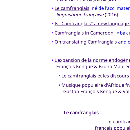
•
Le camfranglais
,
né de l'acclimat
linguistique française
(2016)
•
Is "Camfranglais" a new language
•
Camfranglais in Cameroon
:
« bàk
•
On translating Camfranglais
and 
•
L'expansion de la norme endogène
François Kengue & Bruno Maurer
•
Le camfranglais et les discour
•
Musique populaire d'Afrique f
Gaston François Kengue & Va
Le camfranglais
Le camfran
français popul