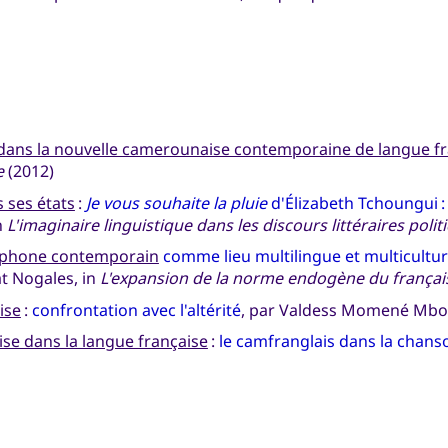
 dans la nouvelle camerounaise contemporaine de langue f
e
(2012)
 ses états
:
Je vous souhaite la pluie
d'Élizabeth Tchoungui :
n
L'imaginaire linguistique dans les discours littéraires poli
cophone contemporain
comme lieu multilingue et multiculture
t Nogales, in
L'expansion de la norme endogène du françai
ise
:
confrontation avec l'altérité
, par Valdess Momené Mbom
se dans la langue française
:
le camfranglais dans la chan