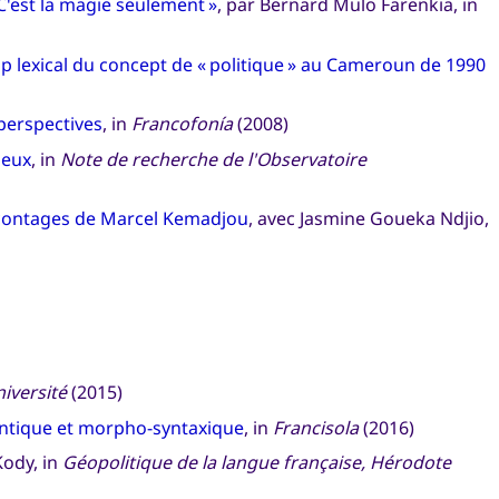
 C'est la magie seulement »
, par Bernard Mulo Farenkia, in
p lexical du concept de « politique » au Cameroun de 1990
 perspectives
, in
Francofonía
(2008)
jeux
, in
Note de recherche de l'Observatoire
acontages de Marcel Kemadjou
, avec Jasmine Goueka Ndjio,
niversité
(2015)
mantique et morpho-syntaxique
, in
Francisola
(2016)
Kody, in
Géopolitique de la langue française, Hérodote