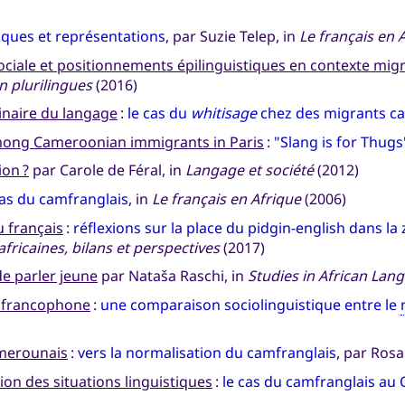
iques et représentations
, par Suzie Telep, in
Le français en 
 sociale et positionnements épilinguistiques en contexte mig
n plurilingues
(2016)
inaire du langage
:
le cas du
whitisage
chez des migrants ca
mong Cameroonian immigrants in Paris
:
"Slang is for Thugs
ion ?
par Carole de Féral, in
Langage et société
(2012)
cas du camfranglais
, in
Le français en Afrique
(2006)
 français
:
réflexions sur la place du pidgin-english dans
africaines, bilans et perspectives
(2017)
e parler jeune
par Nataša Raschi, in
Studies in African Lan
e francophone
:
une comparaison sociolinguistique entre le
merounais
:
vers la normalisation du camfranglais
, par Rosa
ion des situations linguistiques
:
le cas du camfranglais a