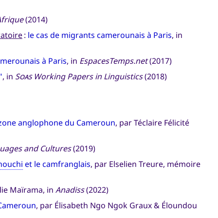
Afrique
(2014)
ratoire
:
le cas de migrants camerounais à Paris
, in
merounais à Paris
, in
EspacesTemps.net
(2017)
"
, in
Soas
Working Papers in Linguistics
(2018)
 la zone anglophone du Cameroun
, par Téclaire Félicité
guages and Cultures
(2019)
nouchi
et le camfranglais
, par Elselien Treure, mémoire
lie Maïrama, in
Anadiss
(2022)
u Cameroun
, par Élisabeth Ngo Ngok Graux & Éloundou