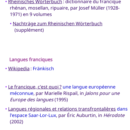
•
Rheinisches Wörterbuch
: dictionnaire du francique
rhénan, mosellan, ripuaire, par Josef Müller (1928-
1971) en 9 volumes
•
Nachträge zum Rheinischen Wörterbuch
(supplément)
Langues franciques
•
Wikipedia
:
Fränkisch
•
Le francique, c'est quoi ?
une langue européenne
méconnue
, par Marielle Rispail, in
Jalons pour une
Europe des langues
(1995)
•
Langues régionales et relations transfrontalières
dans
l'espace Saar-Lor-Lux
, par Éric Auburtin, in
Hérodote
(2002)