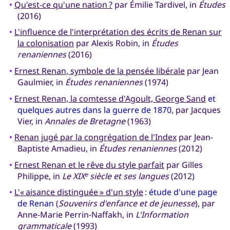
•
Qu'est-ce qu'une nation ?
par Émilie Tardivel, in
Études
(2016)
•
L'influence de l'interprétation des écrits de Renan sur
la colonisation
par Alexis Robin, in
Études
renaniennes
(2016)
•
Ernest Renan, symbole de la pensée libérale
par Jean
Gaulmier, in
Études renaniennes
(1974)
•
Ernest Renan, la comtesse d'Agoult, George Sand
et
quelques autres dans la guerre de 1870
, par Jacques
Vier, in
Annales de Bretagne
(1963)
•
Renan jugé par la congrégation de l'Index
par Jean-
Baptiste Amadieu, in
Études renaniennes
(2012)
•
Ernest Renan et le rêve du style parfait
par Gilles
Philippe, in
Le XIX
siècle et ses langues
(2012)
e
•
L'« aisance distinguée » d'un style
:
étude d'une page
de Renan
(
Souvenirs d'enfance et de jeunesse
), par
Anne-Marie Perrin-Naffakh, in
L'Information
grammaticale
(1993)