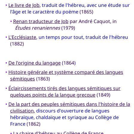
•
Le livre de Job
,
traduit de l'hébreu, avec une étude sur
l'âge et le caractère du poëme
(1865)
•
Renan traducteur de Job
par André Caquot, in
Études renaniennes
(1979)
•
L'Ecclésiaste
,
un temps pour tout, traduit de l'hébreu
(1882)
•
De l'origine du langage
(1864)
•
Histoire générale et système comparé des langues
sémitiques
(1863)
•
Éclaircissements tirés des langues sémitiques sur
quelques points de la langue grecque
(1849)
•
De la part des peuples sémitiques dans l'histoire de la
civilisation
,
discours d'ouverture de langues
hébraïque, chaldaïque et syriaque au Collège de
France
(1862)
•
La chaire d'hébreu au Collège de France
,