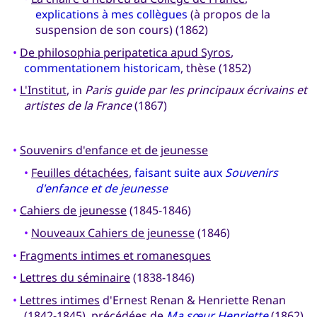
explications à mes collègues
(à propos de la
suspension de son cours) (1862)
•
De philosophia peripatetica apud Syros
,
commentationem historicam
, thèse (1852)
•
L'Institut
, in
Paris guide par les principaux écrivains et
artistes de la France
(1867)
•
Souvenirs d'enfance et de jeunesse
•
Feuilles détachées
,
faisant suite aux
Souvenirs
d'enfance et de jeunesse
•
Cahiers de jeunesse
(1845-1846)
•
Nouveaux Cahiers de jeunesse
(1846)
•
Fragments intimes et romanesques
•
Lettres du séminaire
(1838-1846)
•
Lettres intimes
d'Ernest Renan & Henriette Renan
(1842-1845), précédées de
Ma sœur Henriette
(1862)