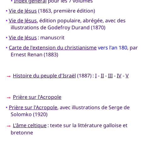
•
Index général
pour les 7 volumes
•
Vie de Jésus
(1863, première édition)
•
Vie de Jésus
, édition populaire, abrégée, avec des
illustrations de Godefroy Durand (1870)
•
Vie de Jésus
: manuscrit
•
Carte de l'extension du christianisme
vers l'an 180
, par
Ernest Renan (1883)
→
Histoire du peuple d'Israël
(1887) :
I
-
II
-
III
-
IV
-
V
→
Prière sur l'Acropole
•
Prière sur l'Acropole
, avec illustrations de Serge de
Solomko (1920)
→
L'âme celtique
: texte sur la littérature galloise et
bretonne