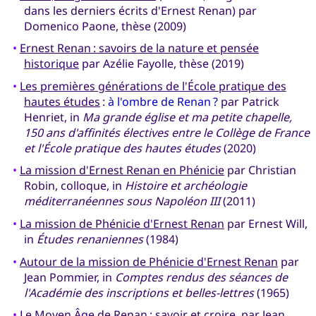
dans les derniers écrits d'Ernest Renan) par
Domenico Paone, thèse (2009)
•
Ernest Renan : savoirs de la nature et pensée
historique
par Azélie Fayolle, thèse (2019)
•
Les premières générations de l'École pratique des
hautes études
:
à l'ombre de Renan ?
par Patrick
Henriet, in
Ma grande église et ma petite chapelle,
150 ans d'affinités électives entre le Collège de France
et l'École pratique des hautes études
(2020)
•
La mission d'Ernest Renan en Phénicie
par Christian
Robin, colloque, in
Histoire et archéologie
méditerranéennes sous Napoléon III
(2011)
•
La mission de Phénicie d'Ernest Renan
par Ernest Will,
in
Études renaniennes
(1984)
•
Autour de la mission de Phénicie d'Ernest Renan
par
Jean Pommier, in
Comptes rendus des séances de
l'Académie des inscriptions et belles-lettres
(1965)
•
Le Moyen Âge de Renan
: savoir et croire, par Jean