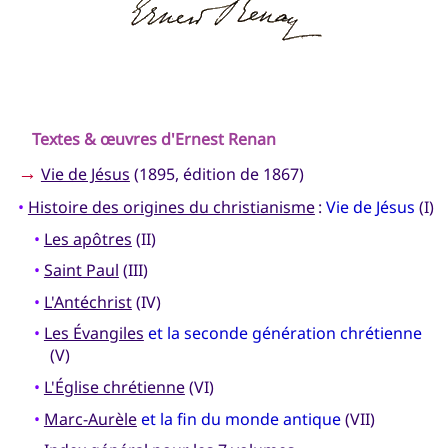
Textes & œuvres d'Ernest Renan
→
Vie de Jésus
(1895, édition de 1867)
•
Histoire des origines du christianisme
:
Vie de Jésus
(I)
•
Les apôtres
(II)
•
Saint Paul
(III)
•
L'Antéchrist
(IV)
•
Les Évangiles
et la seconde génération chrétienne
(V)
•
L'Église chrétienne
(VI)
•
Marc-Aurèle
et la fin du monde antique
(VII)