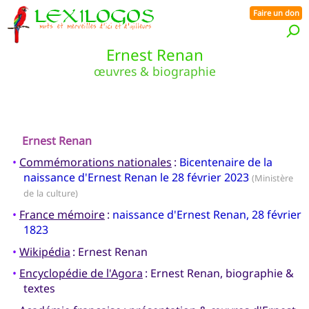
Faire un don
Ernest Renan
œuvres & biographie
Ernest Renan
•
Commémorations nationales
:
Bicentenaire de la
naissance d'Ernest Renan le 28 février 2023
(Ministère
de la culture)
•
France mémoire
:
naissance d'Ernest Renan, 28 février
1823
•
Wikipédia
: Ernest Renan
•
Encyclopédie de l'Agora
: Ernest Renan, biographie &
textes