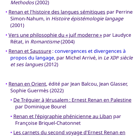
Methodos
(2002)
•
Renan et l'histoire des langues sémitiques
par Perrine
Simon-Nahum, in
Histoire épistémologie langage
(2001)
•
Vers une philosophie du « juif moderne »
par Laudyce
Rétat, in
Romantisme
(2004)
•
Renan et Saussure
:
convergences et divergences à
propos du langage
, par Michel Arrivé, in
Le XIX
siècle
e
et ses langues
(2012)
•
Renan en Orient
, édité par Jean Balcou, Jean Glasser,
Sophie Guermès (2022)
•
De Tréguier à Jérusalem : Ernest Renan en Palestine
par Dominique Bourel
•
Renan et l'épigraphie phénicienne au Liban
par
Françoise Briquel-Chatonnet
•
Les carnets du second voyage d'Ernest Renan en