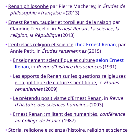
•
Renan philosophe
par Pierre Macherey, in
Études de
philosophie « française »
(2013)
•
Ernest Renan, taupier et torpilleur de la raison
par
Claudine Tiercelin, in
Ernest Renan : La science, la
religion, la République
(2013)
•
L'entrelacs religion et science
chez Ernest Renan
, par
Annie Petit, in
Études renaniennes
(2015)
•
Enseignement scientifique et culture
selon Ernest
Renan
, in
Revue d'histoire des sciences
(1991)
•
Les apports de Renan sur les questions religieuses
et la politique de culture scientifique
, in
Études
renaniennes
(2009)
•
Le prétendu positivisme d'Ernest Renan
, in
Revue
d'histoire des sciences humaines
(2003)
•
Ernest Renan : militant des humanités
,
conférence
au Collège de France
(1987)
•
Storia, religione e scienza
(histoire, religion et science