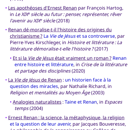
•
Les apothéoses d'Ernest Renan
par François Hartog,
in
Le XIX
siècle au futur : penser, représenter, rêver
e
l'avenir au XIX
siècle
(2018)
e
•
Renan dé-moralise-t-il l'histoire des origines du
christianisme ?
La
Vie de Jésus
et sa controverse
, par
Pierre-Yves Kirschleger, in
Histoire et littérature : La
littérature démoralise-t-elle l'histoire ?
(2017)
•
Et si la
Vie de Jésus
était vraiment un roman ?
Renan
entre histoire et littérature
, in
Crise de la littérature
et partage des disciplines
(2020)
•
La
Vie de Jésus
de Renan
:
un historien face à la
question des miracles
, par Nathalie Richard, in
Religion et mentalités au Moyen Âge
(2003)
•
Analogies naturalistes
:
Taine et Renan
, in
Espaces
temps
(2004)
•
Ernest Renan : la science, la métaphysique, la religion
et la question de leur avenir
, par Jacques Bouveresse,