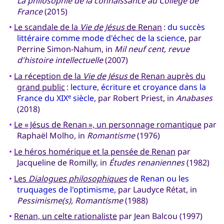
La philosophie de la connaissance au Collège de
France
(2015)
•
Le scandale de la
Vie de Jésus
de Renan
:
du succès
littéraire comme mode d'échec de la science
, par
Perrine Simon-Nahum, in
Mil neuf cent, revue
d'histoire intellectuelle
(2007)
•
La réception de la
Vie de Jésus
de Renan auprès du
grand public
:
lecture, écriture et croyance dans la
France du XIX
siècle
, par Robert Priest, in
Anabases
e
(2018)
•
Le « Jésus de Renan », un personnage romantique
par
Raphaël Molho, in
Romantisme
(1976)
•
Le héros homérique et la pensée de Renan
par
Jacqueline de Romilly, in
Études renaniennes
(1982)
•
Les
Dialogues philosophiques
de Renan ou les
truquages de l'optimisme
, par Laudyce Rétat, in
Pessimisme(s), Romantisme
(1988)
•
Renan, un celte rationaliste
par Jean Balcou (1997)