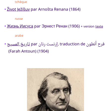
tchèque
•
Život Ježíšuv
par Arnošta Renana (1864)
russe
•
Жизнь Иисуса
par Эрнест Ренан (1906)
+ version
texte
arabe
فرح أنطون
إرنست رنان
تاريخ المسيح
•
par
, traduction de
(Farah Antoun) (1904)