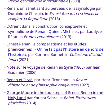
Revue germanique internationale
(2008)
•
Renan, un sémitisant au berceau de l'assyriologie
par
Dominique Charpin, in
Ernest Renan : la science, la
religion, la République
(2013)
•
L'Orient dans la construction conceptuelle et
symbolique
de Renan, Quinet, Michelet
, par Laudyce
Rétat, in
Études renaniennes
(2013)
•
Ernest Renan, le comparatisme et les études
phéniciennes
:
« On ne fait pas l'histoire en dehors de
l'histoire »
, par Corinne Bonnet, in
Collezione di studi
fenici
(2021)
•
Note sur le voyage de Renan en Syrie
(1865) par Jean
Gaulmier (2006)
•
Renan et Israël
par Henri Tronchon, in
Revue
d'histoire et de philosophie religieuses
(1927)
•
George Moore in the footsteps of Ernest Renan in the
Holy Land
par Yousra Sabra, in
Babel, littératures
plurielles
(2014)