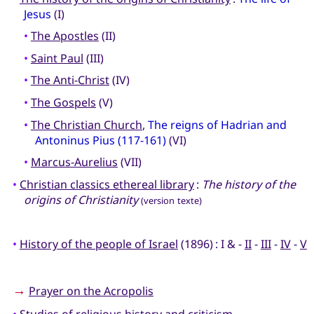
Jesus
(I)
•
The Apostles
(II)
•
Saint Paul
(III)
•
The Anti-Christ
(IV)
•
The Gospels
(V)
•
The Christian Church
,
The reigns of Hadrian and
Antoninus Pius (117-161)
(VI)
•
Marcus-Aurelius
(VII)
•
Christian classics ethereal library
:
The history of the
origins of Christianity
(version texte)
•
History of the people of Israel
(1896) : I & -
II
-
III
-
IV
-
V
→
Prayer on the Acropolis
•
Studies of religious history and criticism