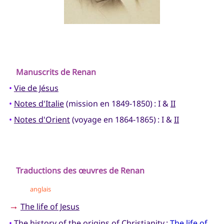
Manuscrits de Renan
•
Vie de Jésus
•
Notes d'Italie
(mission en 1849-1850) : I &
II
•
Notes d'Orient
(voyage en 1864-1865) : I &
II
Traductions des œuvres de Renan
anglais
→
The life of Jesus
•
The history of the origins of Christianity
:
The life of