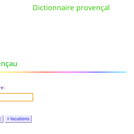
Dictionnaire provençal
ençau
e :
c
+ locutions