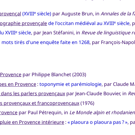
 provençal
(XVIII
siècle)
par Auguste Brun, in
Annales de la f
e
cographie provençale
de l'occitan médiéval au XVIII
siècle
, 
e
du XVIII
siècle
, par Jean Stéfanini, in
Revue de linguistique 
e
: mots tirés d'une enquête faite en 1268
, par François-Napol
n Provence
par Philippe Blanchet (2003)
rbes en Provence
:
toponymie et parémiologie
, par Claude Ma
 dans les parlers provençaux
par Jean-Claude Bouvier, in
Re
rs provençaux et francoprovençaux
(1976)
Provence
par Paul Pétrequin, in
Le Monde alpin et rhodanien
 pluie en Provence intérieure
:
« plaoura o plaoura pas ? »
, p