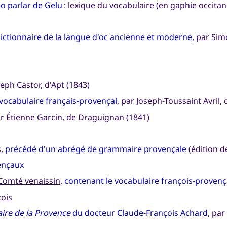
o parlar de Gelu
: lexique du vocabulaire (en gaphie occitane
ictionnaire de la langue d'oc ancienne et moderne
, par Si
eph Castor, d'Apt (1843)
vocabulaire français-provençal
, par Joseph-Toussaint Avril
r Étienne Garcin, de Draguignan (1841)
s
,
précédé d'un abrégé de grammaire provençale
(édition d
ençaux
 Comté venaissin
,
contenant le vocabulaire françois-provenç
çois
aire de la Provence
du docteur Claude-François Achard
, par