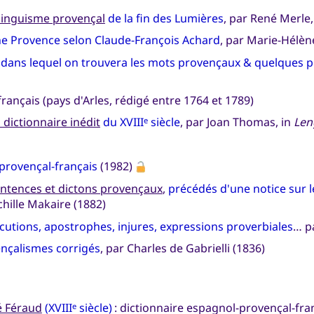
ilinguisme provençal
de la fin des Lumières
, par René Merle,
ne Provence selon Claude-François Achard
, par Marie-Hélèn
dans lequel on trouvera les mots provençaux & quelques p
rançais (pays d'Arles, rédigé entre 1764 et 1789)
dictionnaire inédit
du XVIII
siècle
, par Joan Thomas, in
Len
e
provençal-français
(1982)
entences et dictons provençaux
,
précédés d'une notice sur l
chille Makaire (1882)
ocutions, apostrophes, injures, expressions proverbiales
… p
nçalismes corrigés
, par Charles de Gabrielli (1836)
é Féraud
(XVIII
siècle)
: dictionnaire espagnol-provençal-fran
e