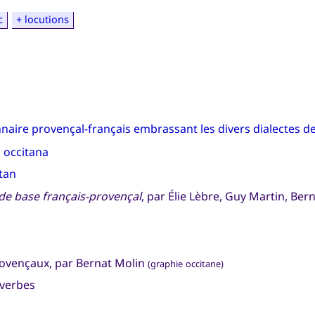
c
+ locutions
nnaire provençal-français embrassant les divers dialectes d
 occitana
itan
 de base français-provençal
, par Élie Lèbre, Guy Martin, Be
ovençaux, par Bernat Molin
(graphie occitane)
overbes