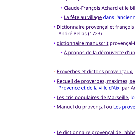
•
Claude-François Achard et le b
•
La fête au village
dans l'ancien
•
Dictionnaire provençal et françois
André Pellas (1723)
•
dictionnaire manuscrit
provençal-f
•
À propos de la découverte d'un 
•
Proverbes et dictons provençaux
,
•
Recueil de proverbes, maximes, s
Provence et de la ville d'Aix
, par A
•
Les cris populaires de Marseille
,
l
•
Manuel du provençal
ou
Les prove
•
Le dictionnaire provençal de l'abb