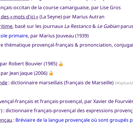
rançais-occitan de la course camarguaise, par Lise Gros
es « mots d'ici »
(La Seyne) par Marius Autran
ritime
, basé sur les journaux
La Restanco
&
Le Gabian
parus
école primaire
, par Marius Jouveau (1939)
re thématique provençal-français & prononciation, conjuga
 par Robert Bouvier (1985)
, par Jean Jaque (2006)
onde
: dictionnaire marseillais (français de Marseille)
(Wayback
ovençal-français et français-provençal, par Xavier de Fourviè
r) : dictionnaire français-provençal des expressions provenç
vençau
:
Bréviaire de la langue provençale où sont groupés pa
)