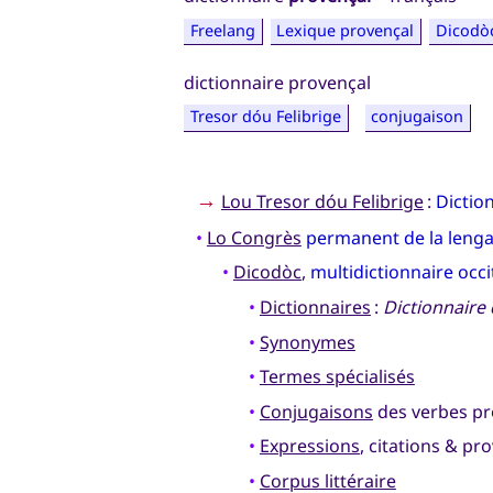
Freelang
Lexique provençal
Dicodò
dictionnaire provençal
Tresor dóu Felibrige
conjugaison
→
Lou Tresor dóu Felibrige
:
Dictio
•
Lo Congrès
permanent de la lenga
•
Dicodòc
,
multidictionnaire occ
•
Dictionnaires
:
Dictionnaire
•
Synonymes
•
Termes spécialisés
•
Conjugaisons
des verbes pr
•
Expressions
, citations & pr
•
Corpus littéraire