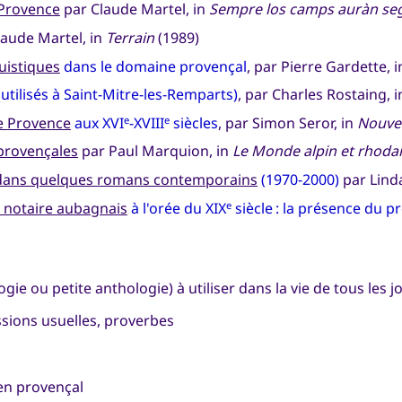
 Provence
par Claude Martel, in
Sempre los camps auràn se
aude Martel, in
Terrain
(1989)
guistiques
dans le domaine provençal
, par Pierre Gardette, 
(utilisés à Saint-Mitre-les-Remparts)
, par Charles Rostaing, 
de Provence
aux XVI
-XVIII
siècles
, par Simon Seror, in
Nouvel
e
e
 provençales
par Paul Marquion, in
Le Monde alpin et rhoda
 dans quelques romans contemporains
(1970-2000)
par Lind
n notaire aubagnais
à l'orée du XIX
siècle : la présence du p
e
logie ou petite anthologie) à utiliser dans la vie de tous les 
ssions usuelles, proverbes
en provençal