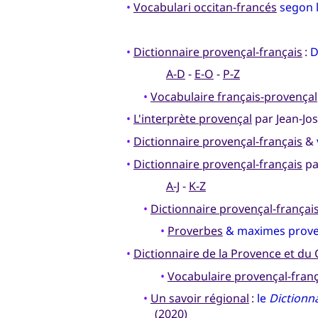
•
Vocabulari occitan-francés
segon l
•
Dictionnaire provençal-français
:
D
A-D
-
E-O
-
P-Z
•
Vocabulaire français-provençal
•
L'interprète provençal
par Jean-Jos
•
Dictionnaire provençal-français
&
•
Dictionnaire provençal-français
pa
A-J
-
K-Z
•
Dictionnaire provençal-françai
•
Proverbes
& maximes prov
•
Dictionnaire de la Provence et du
•
Vocabulaire provençal-fran
•
Un savoir régional
:
le
Dictionn
(2020)