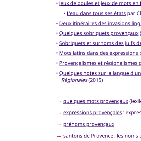
•
Jeux de boules et jeux de mots en
•
L'eau dans tous ses états
par Cl
•
Deux itinéraires des invasions lin
•
Quelques sobriquets provençaux
•
Sobriquets et surnoms des juifs 
•
Mots latins dans des expressions
•
Provençalismes et régionalismes
•
Quelques notes sur la langue d'u
Régionales
(2015)
→
quelques mots provençaux
(lexi
→
expressions provençales
: expre
→
prénoms provençaux
→
santons de Provence
: les noms 