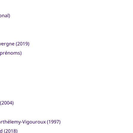
onal)
uvergne (2019)
prénoms)
 (2004)
Barthélemy-Vigouroux (1997)
d (2018)