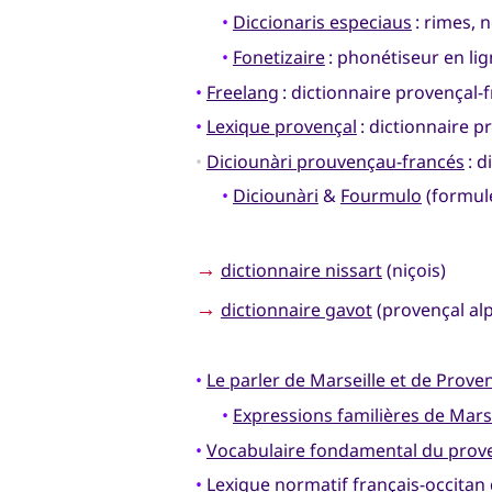
•
Diccionaris especiaus
: rimes, 
•
Fonetizaire
: phonétiseur en lig
•
Freelang
: dictionnaire provençal-
•
Lexique provençal
: dictionnaire p
•
Diciounàri prouvençau-francés
: d
•
Diciounàri
&
Fourmulo
(formule
→
dictionnaire nissart
(niçois)
→
dictionnaire gavot
(provençal alp
•
Le parler de Marseille et de Prove
•
Expressions familières de Mars
•
Vocabulaire fondamental du prov
•
Lexique normatif français-occitan