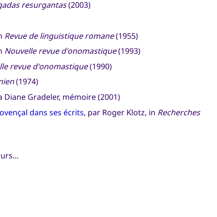
gadas resurgantas
(2003)
in
Revue de linguistique romane
(1955)
in
Nouvelle revue d'onomastique
(1993)
le revue d'onomastique
(1990)
nien
(1974)
a Diane Gradeler, mémoire (2001)
rovençal dans ses écrits
, par Roger Klotz, in
Recherches
jours…