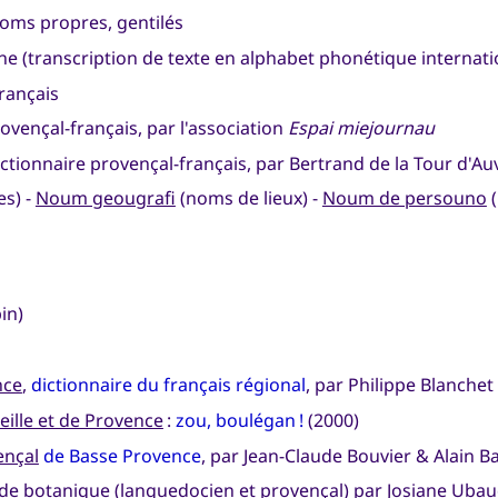
noms propres, gentilés
ne (transcription de texte en alphabet phonétique internati
français
rovençal-français, par l'association
Espai miejournau
ictionnaire provençal-français, par Bertrand de la Tour d'A
s) -
Noum geougrafi
(noms de lieux) -
Noum de persouno
(
in)
nce
,
dictionnaire du français régional
, par Philippe Blanchet
eille et de Provence
:
zou, boulégan !
(2000)
ençal
de Basse Provence
, par Jean-Claude Bouvier & Alain 
 de botanique
(languedocien et provençal) par Josiane Ubau