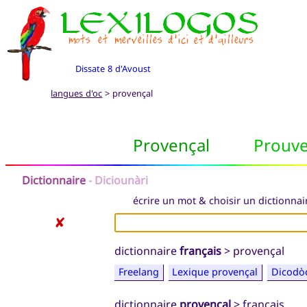
Dissate 8 d'Avoust
langues d'oc
> provençal
Provençal
Prouv
Dictionnaire
- Diciounàri
écrire un mot & choisir un dictionnair
✘
dictionnaire
français
> provençal
Freelang
Lexique provençal
Dicodò
dictionnaire
provençal
> français