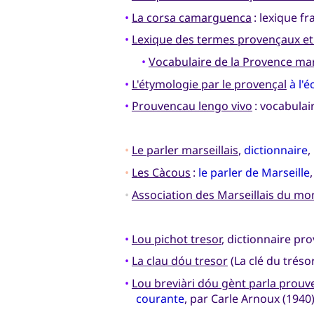
•
La corsa camarguenca
: lexique f
•
Lexique des termes provençaux et d
•
Vocabulaire de la Provence ma
•
L'étymologie par le provençal
à l'
•
Prouvencau lengo vivo
: vocabulai
•
Le parler marseillais
,
dictionnaire
,
•
Les Càcous
:
le parler de Marseille
•
Association des Marseillais du m
•
Lou pichot tresor
, dictionnaire pr
•
La clau dóu tresor
(La clé du tréso
•
Lou breviàri dóu gènt parla prou
courante
, par Carle Arnoux (1940