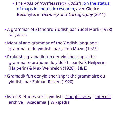
•
The
Atlas of Northeastern Yiddish
:
on the status
of maps in linguistic research
, avec Giedrė
Beconytė, in
Geodesy and Cartography
(2011)
•
A grammar of Standard Yiddish
par Yudel Mark (1978)
(en yiddish)
•
Manual and grammar of the Yiddish language
:
grammaire du yiddish, par Jacob Mazin (1927)
•
Praktishe gramatik fun der yidisher shprakh
:
grammaire pratique du yiddish, par Falk Heilperin
(Halperin) & Max Weinreich (1928) : I &
II
•
Gramatik fun der yidisher shprakh
: grammaire du
yiddish, par Zalman Rejzen (1920)
•
livres & études sur le yiddish :
Google livres
|
Internet
archive
|
Academia
|
Wikipédia