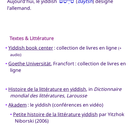
Aujourd'hui, le yiddish
טײַטש
(
daytsh
) désigne
l'allemand.
Textes & Littérature
•
Yiddish book center
: collection de livres en ligne
(+
audio)
•
Goethe Universität
, Francfort : collection de livres en
ligne
•
Histoire de la littérature en yiddish
, in
Dictionnaire
mondial des littératures, Larousse
•
Akadem
: le yiddish (conférences en vidéo)
•
Petite histoire de la littérature yiddish
par Yitzhok
Niborski (2006)