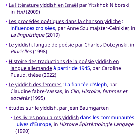
•
La littérature yiddish en Israël
par Yitskhok Niborski,
in
Yod
(2009)
•
Les procédés poétiques dans la chanson yidiche
:
influences croisées
, par Anne Szulmajster-Celnikier, in
La linguistique
(2019)
•
Le yiddish, langue de poésie
par Charles Dobzynski, in
Plurielles
(1998)
•
Histoire des traductions de la poésie yiddish en
langue allemande
à partir de 1945
, par Caroline
Puaud, thèse (2022)
•
Le yiddish des femmes
:
La fiancée d'Aleph
, par
Claudine fabre-Vassas, in
Clio, Histoire, femmes et
sociétés
(1995)
•
études
sur le yiddish, par Jean Baumgarten
•
Les livres populaires yiddish
dans les communautés
juives d'Europe
, in
Histoire Épistémologie Langage
(1990)