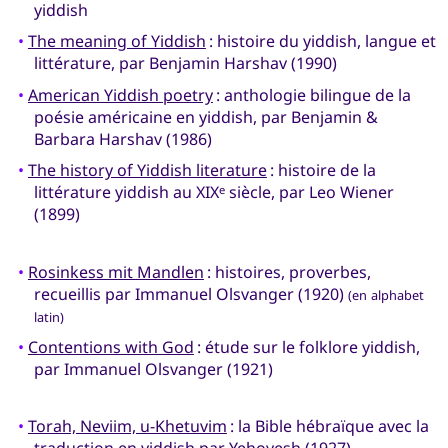
yiddish
•
The meaning of Yiddish
: histoire du yiddish, langue et
littérature, par Benjamin Harshav (1990)
•
American Yiddish poetry
: anthologie bilingue de la
poésie américaine en yiddish, par Benjamin &
Barbara Harshav (1986)
•
The history of Yiddish literature
: histoire de la
littérature yiddish au XIX
siècle, par Leo Wiener
e
(1899)
•
Rosinkess mit Mandlen
: histoires, proverbes,
recueillis par Immanuel Olsvanger (1920)
(en alphabet
latin)
•
Contentions with God
: étude sur le folklore yiddish,
par Immanuel Olsvanger (1921)
•
Torah, Neviim, u-Khetuvim
: la Bible hébraïque avec la