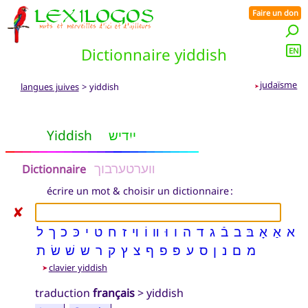
Faire un don
Dictionnaire yiddish
EN
judaïsme
langues juives
> yiddish
➤
Yiddish
ייִדיש
װערטערבוך
Dictionnaire
écrire un mot & choisir un dictionnaire :
✘
א
אַ
אָ
בּ
ב
בֿ
ג
ד
ה
ו
וּ
װ
וֹ
ױ
ז
ח
ט
י
כּ
כ
ך
ל
מ
ם
נ
ן
ס
ע
פּ
פ
ף
צ
ץ
ק
ר
ש
שׁ
שׂ
ת
clavier yiddish
➤
traduction
français
> yiddish