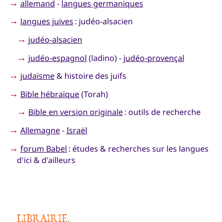
→
allemand
-
langues germaniques
→
langues juives
: judéo-alsacien
→
judéo-alsacien
→
judéo-espagnol
(ladino) -
judéo-provençal
→
judaïsme
& histoire des juifs
→
Bible hébraïque
(Torah)
→
Bible en version originale
: outils de recherche
→
Allemagne
-
Israël
→
forum Babel
: études & recherches sur les langues
d'ici & d'ailleurs