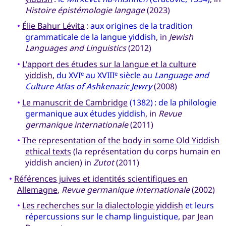
Histoire épistémologie langage
(2023)
•
Élie Bahur Lévita
:
aux origines de la tradition
grammaticale de la langue yiddish
, in
Jewish
Languages and Linguistics
(2012)
•
L'apport des études sur la langue et la culture
yiddish
,
du XVI
au XVIII
siècle au
Language and
e
e
Culture Atlas of Ashkenazic Jewry
(2008)
•
Le manuscrit de Cambridge
(1382) : de la philologie
germanique aux études yiddish
, in
Revue
germanique internationale
(2011)
•
The representation of the body in some Old Yiddish
ethical texts
(la représentation du corps humain en
yiddish ancien) in
Zutot
(2011)
•
Références juives et identités scientifiques en
Allemagne
,
Revue germanique internationale
(2002)
•
Les recherches sur la dialectologie yiddish
et leurs
répercussions sur le champ linguistique
, par Jean