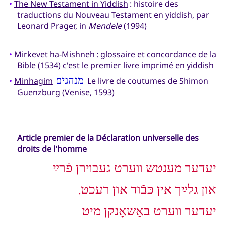
•
The New Testament in Yiddish
: histoire des
traductions du Nouveau Testament en yiddish, par
Leonard Prager, in
Mendele
(1994)
•
Mirkevet ha-Mishneh
: glossaire et concordance de la
Bible (1534) c'est le premier livre imprimé en yiddish
•
Minhagim
מנהגים
Le livre de coutumes de Shimon
Guenzburg (Venise, 1593)
Article premier de la Déclaration universelle des
droits de l'homme
יעדער מענטש װערט געבױרן פֿרײַ
און גלײַך אין כּבֿוד און רעכט.
יעדער װערט באַשאָנקן מיט