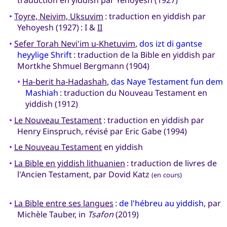
traduction en yiddish par Yehoyesh (1927)
•
Toyre, Neivim, Uksuvim
: traduction en yiddish par
Yehoyesh (1927) : I &
II
•
Sefer Torah Nevi'im u-Khetuvim
,
dos izt di gantse
heyylige Shrift
: traduction de la Bible en yiddish par
Mortkhe Shmuel Bergmann (1904)
•
Ha-berit ha-Hadashah
,
das Naye Testament fun dem
Mashiah
: traduction du Nouveau Testament en
yiddish (1912)
•
Le Nouveau Testament
: traduction en yiddish par
Henry Einspruch, révisé par Eric Gabe (1994)
•
Le Nouveau Testament
en yiddish
•
La Bible en yiddish lithuanien
: traduction de livres de
l'Ancien Testament, par Dovid Katz
(en cours)
•
La Bible entre ses langues
:
de l'hébreu au yiddish
, par
Michèle Tauber, in
Tsafon
(2019)