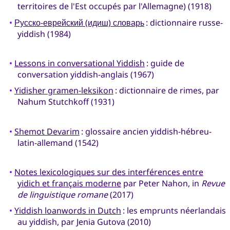
territoires de l'Est occupés par l'Allemagne) (1918)
•
Русско-еврейский (идиш) словарь
: dictionnaire russe-
yiddish (1984)
•
Lessons in conversational Yiddish
: guide de
conversation yiddish-anglais (1967)
•
Yidisher gramen-leksikon
: dictionnaire de rimes, par
Nahum Stutchkoff (1931)
•
Shemot Devarim
: glossaire ancien yiddish-hébreu-
latin-allemand (1542)
•
Notes lexicologiques sur des interférences entre
yidich et français moderne
par Peter Nahon, in
Revue
de linguistique romane
(2017)
•
Yiddish loanwords in Dutch
: les emprunts néerlandais
au yiddish, par Jenia Gutova (2010)