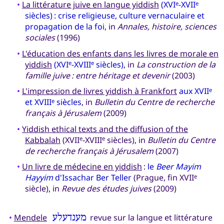
•
La littérature juive en langue yiddish
(XVI
-XVII
e
e
siècles) : crise religieuse, culture vernaculaire et
propagation de la foi
, in
Annales, histoire, sciences
sociales
(1996)
•
L'éducation des enfants dans les livres de morale en
yiddish
(XVI
-XVIII
siècles)
, in
La construction de la
e
e
famille juive : entre héritage et devenir
(2003)
•
L'impression de livres yiddish à Frankfort
aux XVII
e
et XVIII
siècles
, in
Bulletin du Centre de recherche
e
français à Jérusalem
(2009)
•
Yiddish ethical texts and the diffusion of the
Kabbalah
(XVII
-XVIII
siècles), in
Bulletin du Centre
e
e
de recherche français à Jérusalem
(2007)
•
Un livre de médecine en yiddish
:
le
Beer Mayim
Hayyim
d'Issachar Ber Teller
(Prague, fin XVII
e
siècle), in
Revue des études juives
(2009)
•
Mendele
מענדעלע
revue sur la langue et littérature