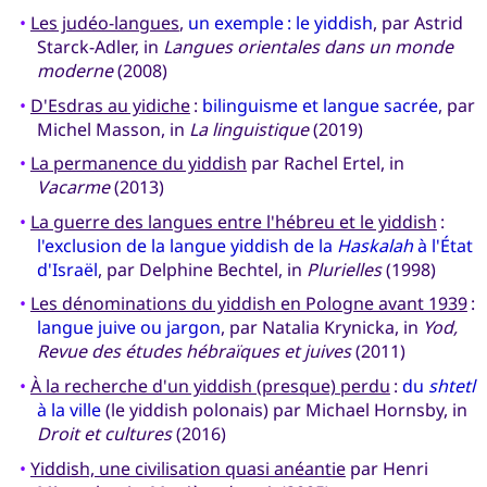
•
Les judéo-langues
,
un exemple : le yiddish
, par Astrid
Starck-Adler, in
Langues orientales dans un monde
moderne
(2008)
•
D'Esdras au yidiche
:
bilinguisme et langue sacrée
, par
Michel Masson, in
La linguistique
(2019)
•
La permanence du yiddish
par Rachel Ertel, in
Vacarme
(2013)
•
La guerre des langues entre l'hébreu et le yiddish
:
l'exclusion de la langue yiddish de la
Haskalah
à l'État
d'Israël
, par Delphine Bechtel, in
Plurielles
(1998)
•
Les dénominations du yiddish en Pologne avant 1939
:
langue juive ou jargon
, par Natalia Krynicka, in
Yod,
Revue des études hébraïques et juives
(2011)
•
À la recherche d'un yiddish (presque) perdu
:
du
shtetl
à la ville
(le yiddish polonais) par Michael Hornsby, in
Droit et cultures
(2016)
•
Yiddish, une civilisation quasi anéantie
par Henri