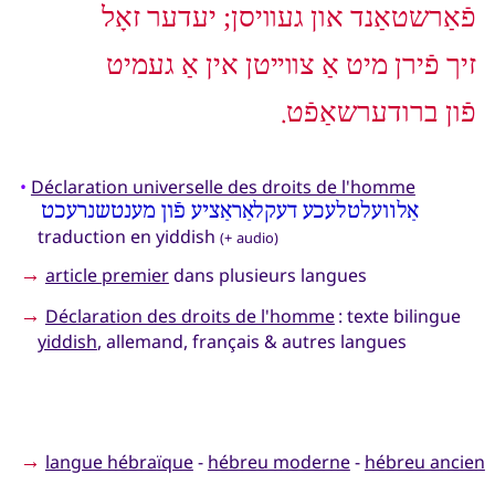
פֿאַרשטאַנד און געװיסן; יעדער זאָל
זיך פֿירן מיט אַ צװײטן אין אַ געמיט
פֿון ברודערשאַפֿט.
•
Déclaration universelle des droits de l'homme
אַלװעלטלעכע דעקלאַראַציע פֿון מענטשנרעכט
traduction en yiddish
(+ audio)
→
article premier
dans plusieurs langues
→
Déclaration des droits de l'homme
: texte bilingue
yiddish
, allemand, français & autres langues
→
langue hébraïque
-
hébreu moderne
-
hébreu ancien