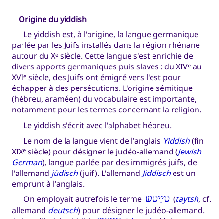
Origine du yiddish
Le yiddish est, à l'origine, la langue germanique
parlée par les Juifs installés dans la région rhénane
autour du X
siècle. Cette langue s'est enrichie de
e
divers apports germaniques puis slaves : du XIV
au
e
XVI
siècle, des Juifs ont émigré vers l'est pour
e
échapper à des persécutions. L'origine sémitique
(hébreu, araméen) du vocabulaire est importante,
notamment pour les termes concernant la religion.
Le yiddish s'écrit avec l'alphabet
hébreu
.
Le nom de la langue vient de l'anglais
Yiddish
(fin
XIX
siècle) pour désigner le judéo-allemand (
Jewish
e
German
), langue parlée par des immigrés juifs, de
l'allemand
jüdisch
(juif). L'allemand
Jiddisch
est un
emprunt à l'anglais.
On employait autrefois le terme
טײַטש
(
taytsh
, cf.
allemand
deutsch
) pour désigner le judéo-allemand.