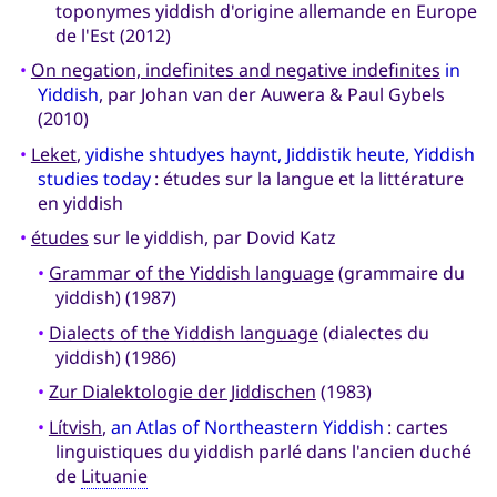
toponymes yiddish d'origine allemande en Europe
de l'Est (2012)
•
On negation, indefinites and negative indefinites
in
Yiddish
, par Johan van der Auwera & Paul Gybels
(2010)
•
Leket
,
yidishe shtudyes haynt, Jiddistik heute, Yiddish
studies today
: études sur la langue et la littérature
en yiddish
•
études
sur le yiddish, par Dovid Katz
•
Grammar of the Yiddish language
(grammaire du
yiddish) (1987)
•
Dialects of the Yiddish language
(dialectes du
yiddish) (1986)
•
Zur Dialektologie der Jiddischen
(1983)
•
Lítvish
,
an Atlas of Northeastern Yiddish
: cartes
linguistiques du yiddish parlé dans l'ancien duché
de
Lituanie