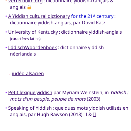
•
Verterbukh.org
: dictionnaire yiddish-français &
anglais
•
A Yiddish cultural dictionary
for the 21
century
:
st
dictionnaire yiddish-anglais, par Dovid Katz
•
University of Kentucky
: dictionnaire yiddish-anglais
(caractères latins)
•
JiddischWoordenboek
: dictionnaire yiddish-
néerlandais
→
judéo-alsacien
•
Petit lexique yiddish
par Myriam Weinstein, in
Yiddish :
mots d'un peuple, peuple de mots
(2003)
•
Speaking of Yiddish
: quelques mots yiddish utilisés en
anglais, par Hugh Rawson (2013) : I &
II