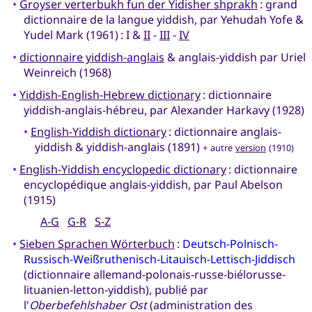
•
Groyser verterbukh fun der Yidisher shprakh
: grand
dictionnaire de la langue yiddish, par Yehudah Yofe &
Yudel Mark (1961) : I &
II
-
III
-
IV
•
dictionnaire yiddish-anglais
& anglais-yiddish par Uriel
Weinreich (1968)
•
Yiddish-English-Hebrew dictionary
: dictionnaire
yiddish-anglais-hébreu, par Alexander Harkavy (1928)
•
English-Yiddish dictionary
: dictionnaire anglais-
yiddish & yiddish-anglais (1891)
+ autre
version
(1910)
•
English-Yiddish encyclopedic dictionary
: dictionnaire
encyclopédique anglais-yiddish, par Paul Abelson
(1915)
A-G
G-R
S-Z
•
Sieben Sprachen Wörterbuch
:
Deutsch-Polnisch-
Russisch-Weißruthenisch-Litauisch-Lettisch-Jiddisch
(dictionnaire allemand-polonais-russe-biélorusse-
lituanien-letton-yiddish), publié par
l'
Oberbefehlshaber Ost
(administration des