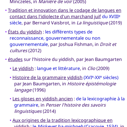
Minczeles, in
Manière de voir
(2005)
•
Tradition et innovation dans le codage de langues en
contact dans l'idiolecte d'un marchand juif
du XVIII
e
siècle
, par Bernard Vaisbrot, in
La linguistique
(2019)
•
États du yiddish
:
les différents types de
reconnaissance, gouvernementale ou non
gouvernementale
, par Joshua Fishman, in
Droit et
cultures
(2012)
•
études
sur l'histoire du yiddish, par Jean Baumgarten
•
Le yiddish
:
langue et littérature
, in
Clio
(2009)
•
Histoire de la grammaire yiddish
(XVI
-XX
siècles)
e
e
par Jean Baumgarten, in
Histoire épistémologie
langage
(1996)
•
Les gloses en yiddish ancien
:
de la lexicographie à la
grammaire
, in
Penser l'histoire des savoirs
linguistiques
(2014)
•
Aux origines de la tradition lexicographique en
yiddish
:
le
Mirkevet ha-mishneh
(Cracovie, 1534)
, in