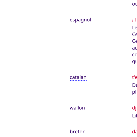
ou
espagnol
¡ 
L
C
Ce
au
c
qu
catalan
t'
Du
pl
wallon
dj
Li
breton
da