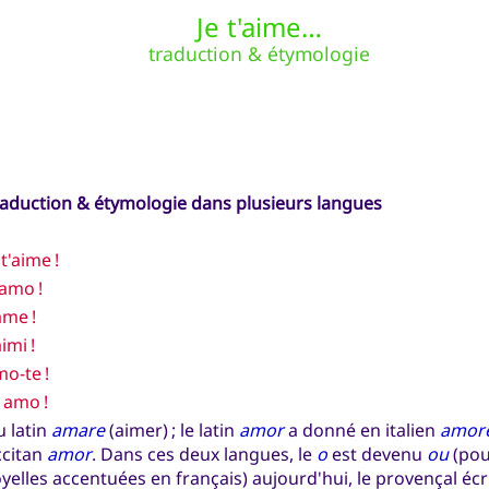
Je t'aime…
traduction & étymologie
raduction & étymologie dans plusieurs langues
 t'aime !
 amo !
ame !
aimi !
o-te !
 amo !
 latin
amare
(aimer) ; le latin
amor
a donné en italien
amor
ccitan
amor
. Dans ces deux langues, le
o
est devenu
ou
(pou
yelles accentuées en français) aujourd'hui, le provençal écr