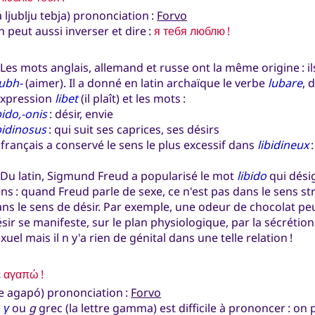
a ljublju tebja) prononciation :
Forvo
 peut aussi inverser et dire :
я тебя люблю !
s mots anglais, allemand et russe ont la même origine : i
lubh-
(aimer). Il a donné en latin archaïque le verbe
lubare
, 
expression
libet
(il plaît) et les mots :
bido,-onis
: désir, envie
bidinosus
: qui suit ses caprices, ses désirs
 français a conservé le sens le plus excessif dans
libidineux
:
u latin, Sigmund Freud a popularisé le mot
libido
qui désig
ns : quand Freud parle de sexe, ce n'est pas dans le sens stri
ns le sens de désir. Par exemple, une odeur de chocolat peu
sir se manifeste, sur le plan physiologique, par la sécrétio
xuel mais il n y'a rien de génital dans une telle relation !
 αγαπώ !
e agapó) prononciation :
Forvo
e
γ
ou
g
grec (la lettre gamma) est difficile à prononcer : on 