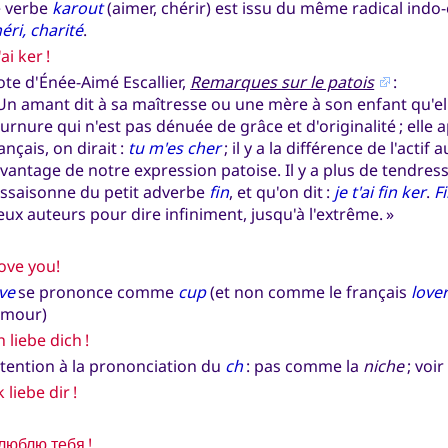
e verbe
karout
(aimer, chérir) est issu du même radical ind
éri, charité
.
t'ai ker !
te d'Énée-Aimé Escallier,
Remarques sur le patois
:
Un amant dit à sa maîtresse ou une mère à son enfant qu'e
urnure qui n'est pas dénuée de grâce et d'originalité ; elle
ançais, on dirait :
tu m'es cher
; il y a la différence de l'acti
avantage de notre expression patoise. Il y a plus de tendres
assaisonne du petit adverbe
fin
, et qu'on dit :
je t'ai fin ker
.
F
eux auteurs pour dire infiniment, jusqu'à l'extrême. »
love you!
ve
se prononce comme
cup
(et non comme le français
love
amour)
h liebe dich !
tention à la prononciation du
ch
: pas comme la
niche
; voir
k liebe dir !
люблю тебя !