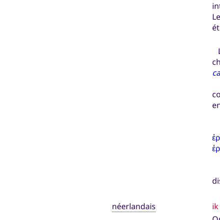
in
Le
é
L
ch
c
E
co
en
En
ἐ
ἐ
En
di
néerlandais
ik
On