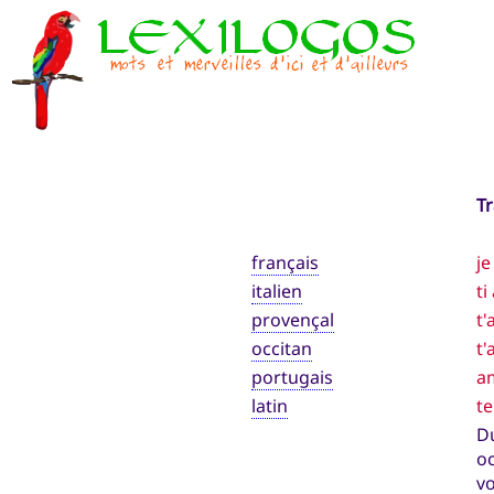
T
français
je
italien
ti
provençal
t'
occitan
t'
portugais
am
latin
te
Du
o
vo