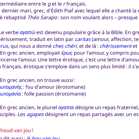
termédiaire entre le
g
et le
r
français.
 dernier mari, grec, d'Édith Piaf avec lequel elle a chanté 
té rebaptisé
Théo Sarapo
: son nom voulant alors – presque – 
e verbe
αγαπώ
est devenu populaire grâce à la Bible. En g
érissement, traduit en latin par
caritas
(amour, affection, t
arus
, qui nous a donné
cher, chéri
, et de là :
chérissement
et
n grec ancien, employait
ἐρως
pour l'amour, y compris pou
ncerne l'amour. Une lettre érotique, c'est une lettre d'amour
 français, érotique s'emploie dans un sens plus limité : il s
 grec ancien, on trouve aussi :
ρωτομανής
: fou d'amour (érotomane)
ρωτομανία
: folle passion (érotomanie)
 grec ancien, le pluriel
αγαπαι
désigne un repas fraternel
sciples. Les
agapes
désignent un repas partagés avec un espr
 houd van jou !
 dit aussi :
ik hou van jou