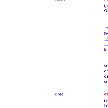
(j
On
Le
*
l'
li
li
le
D
se
da
dé
se
grec
σε
(s
L