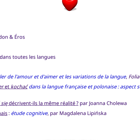
idon & Éros
dans toutes les langues
ler de l'amour et d'aimer et les variations de la langue
,
Folia
er
et
kochać
dans la langue française et polonaise : aspect
się
décrivent-ils la même réalité ?
par Joanna Cholewa
nais
:
étude cognitive
, par Magdalena Lipińska