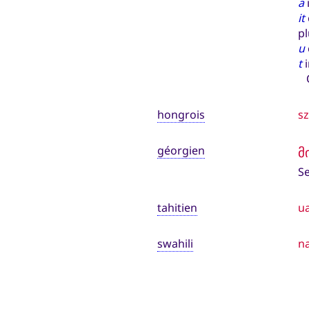
a
it
p
u
t
i
On
hongrois
sz
géorgien
მ
Se
tahitien
ua
swahili
n