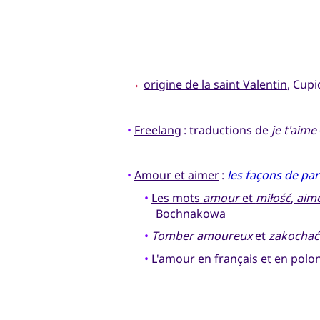
→
origine de la saint Valentin
, Cup
•
Freelang
: traductions de
je t'aime
•
Amour et aimer
:
les façons de par
•
Les mots
amour
et
miłość
,
aim
Bochnakowa
•
Tomber amoureux
et
zakochać 
•
L'amour en français et en polo