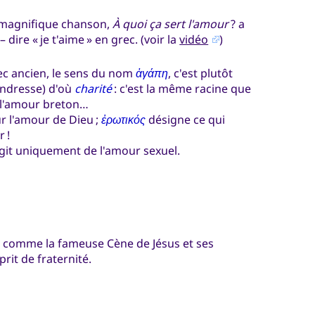
la magnifique chanson,
À quoi ça sert l'amour
? a
dire « je t'aime » en grec. (voir la
vidéo
)
rec ancien, le sens du nom
ἀγάπη
, c'est plutôt
endresse) d'où
charité
: c'est la même racine que
 l'amour breton…
r l'amour de Dieu ;
ἐρωτικός
désigne ce qui
 !
'agit uniquement de l'amour sexuel.
, comme la fameuse Cène de Jésus et ses
it de fraternité.