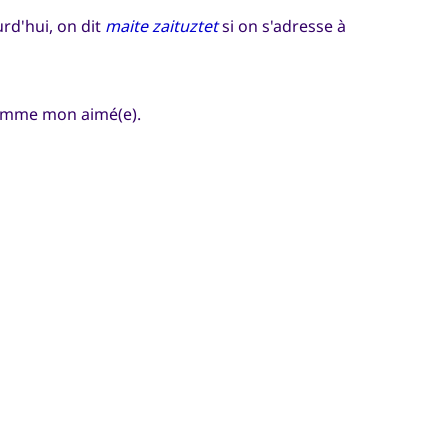
urd'hui, on dit
maite zaituztet
si on s'adresse à
comme mon aimé(e).