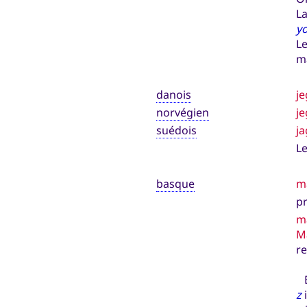
L
y
L
ma
danois
je
norvégien
je
suédois
ja
L
basque
ma
p
m
M
re
E
z
i