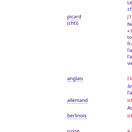
L
ch
picard
j'
(chti)
No
« 
to
fr
l'
l'
vi
anglais
I 
lo
l'
allemand
ic
At
berlinois
ic
russe
я 