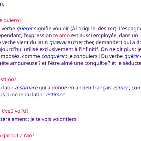
).
te quiero !
e verbe
querer
signifie vouloir (à l'origine, désirer). L'espag
ependant, l'expression
te amo
est aussi employée, dans un 
 verbe vient du latin
quærare
(chercher, demander) qui a d
jourd'hui utilisé exclusivement à l'infinitif. On ne dit plus : 
omposés, comme
conquérir
: je conquiers ! Du verbe
quérir
ête amoureuse ? et l'être aimé une conquête ? et le séduct
estimo !
 latin
æstimare
qui a donné en ancien français
esmer
; con
us proche du latin :
estimer
.
i t'veû vol'tî !
ttéralement : je te vois volontiers !
 garout a ran !