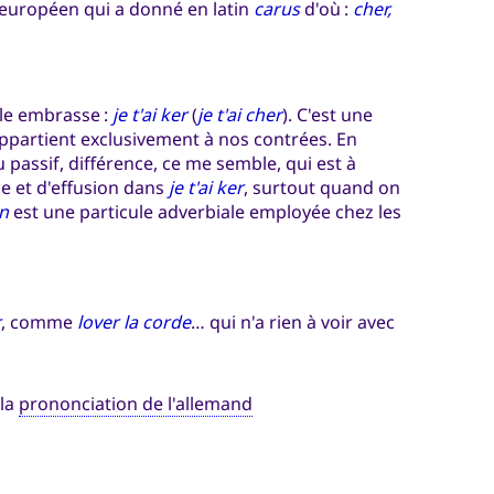
o-européen qui a donné en latin
carus
d'où :
cher,
lle embrasse :
je t'ai ker
(
je t'ai cher
). C'est une
 appartient exclusivement à nos contrées. En
f au passif, différence, ce me semble, qui est à
se et d'effusion dans
je t'ai ker
, surtout quand on
in
est une particule adverbiale employée chez les
r
, comme
lover la corde
… qui n'a rien à voir avec
 la
prononciation de l'allemand