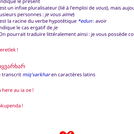
indique le présent
est un infixe pluralisateur (lié à l'emploi de
vous
), mais aujo
lusieurs personnes :
je vous aime
)
est la racine du verbe hypotétique
*
edun
: avoir
ndique le cas ergatif de
je
 pourrait traduire littéralement ainsi : je vous possède 
eretlek !
იყვარხარ
 transcrit
miq'varkhar
en caractères latins
 here au ia oe !
akupenda !