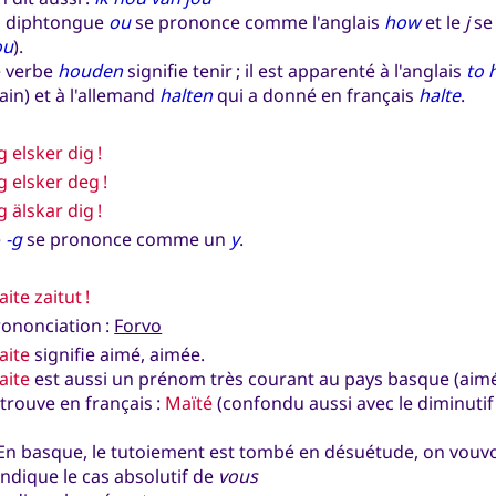
a diphtongue
ou
se prononce comme l'anglais
how
et le
j
se 
ou
).
e verbe
houden
signifie tenir ; il est apparenté à l'anglais
to 
in) et à l'allemand
halten
qui a donné en français
halte
.
g elsker dig !
g elsker deg !
g älskar dig !
e
-g
se prononce comme un
y
.
ite zaitut !
rononciation :
Forvo
aite
signifie aimé, aimée.
aite
est aussi un prénom très courant au pays basque (aimé
trouve en français :
Maïté
(confondu aussi avec le diminutif
n basque, le tutoiement est tombé en désuétude, on vouvo
ndique le cas absolutif de
vous